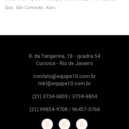
Spa
São Conrado
Xian
R. da Tangerina, 18 - quadra 54
Curicica - Rio de Janeiro
contato@equipe10.com.br
mkt@equipe10.com.br
(21) 3734-6803 / 3734-6804
(21) 99854-9708 / 96457-0768