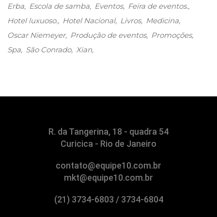
Erba
Escola de samba
Eventos
Feira de eventos.
Hotel luxuoso.
Hotel Nacional
Livros
Medicina
Oscar Niemeyer
Produção de eventos
Promoções
Spa
São Conrado
Xian
R. da Tangerina, 18 - quadra 54
Curicica - Rio de Janeiro
contato@equipe10.com.br
mkt@equipe10.com.br
(21) 3734-6803 / 3734-6804