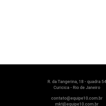
R. da Tangerina, 18 - quadra 5
Curicica - Rio de Janeiro
contato@equipe10.com.br
mkt@equipe10.com.br