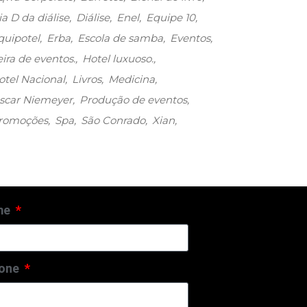
ia D da diálise
Diálise
Enel
Equipe 10
quipotel
Erba
Escola de samba
Eventos
eira de eventos.
Hotel luxuoso.
otel Nacional
Livros
Medicina
scar Niemeyer
Produção de eventos
romoções
Spa
São Conrado
Xian
me
fone