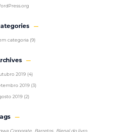
ordPress.org
ategories
em categoria
(9)
rchives
utubro 2019
(4)
etembro 2019
(3)
gosto 2019
(2)
ags
qwa Corporate
Barretos
Bienal do livro