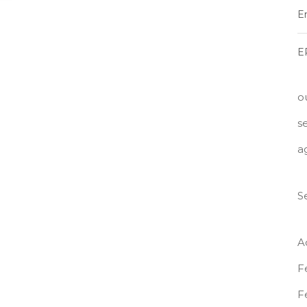
E
E
o
s
a
S
A
F
F